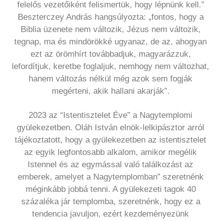
felelős vezetőiként felismertük, hogy lépnünk kell.”
Beszterczey András hangsúlyozta: „fontos, hogy a
Biblia üzenete nem változik, Jézus nem változik,
tegnap, ma és mindörökké ugyanaz, de az, ahogyan
ezt az örömhírt továbbadjuk, magyarázzuk,
lefordítjuk, keretbe foglaljuk, nemhogy nem változhat,
hanem változás nélkül még azok sem fogják
megérteni, akik hallani akarják”.
2023 az “Istentisztelet Éve” a Nagytemplomi
gyülekezetben. Oláh István elnök-lelkipásztor arról
tájékoztatott, hogy a gyülekezetben az istentisztelet
az egyik legfontosabb alkalom, amikor megélik
Istennel és az egymással való találkozást az
emberek, amelyet a Nagytemplomban” szeretnénk
méginkább jobbá tenni. A gyülekezeti tagok 40
százaléka jár templomba, szeretnénk, hogy ez a
tendencia javuljon, ezért kezdeményezünk