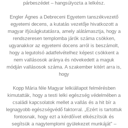
párbeszédet – hangsúlyozta a lelkész.
Engler Ágnes a Debreceni Egyetem tanszékvezető
egyetemi decens, a kutatás vezetője hivatkozott a
magyar ifjúságkutatásra, amely alátámasztja, hogy a
rendszeresen templomba járók száma csökken,
ugyanakkor az egyetemi docens arról is beszámolt,
hogy a legutolsó adatfelvételhez képest csökkent a
nem vallásosok aránya és növekedett a maguk
módján vallásosok száma. A szakember kitért arra is,
hogy
Kopp Mária féle Magyar lelkiállapot felmérésben
kimutatták, hogy a testi lelki egészség védelmében a
családi kapcsolatok mellet a vallás és a hit bír a
legnagyobb egészségvédő faktorral. „Ezért is tartottuk
fontosnak, hogy ezt a kérdőívet elkészítsük és
segítsük a nagytemplomi gyülekezet munkáját” –