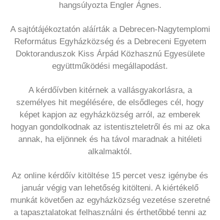
hangsúlyozta Engler Ágnes.
A sajtótájékoztatón aláírták a Debrecen-Nagytemplomi
Református Egyházközség és a Debreceni Egyetem
Doktoranduszok Kiss Árpád Közhasznú Egyesülete
együttműködési megállapodást.
A kérdőívben kitérnek a vallásgyakorlásra, a
személyes hit megélésére, de elsődleges cél, hogy
képet kapjon az egyházközség arról, az emberek
hogyan gondolkodnak az istentiszteletről és mi az oka
annak, ha eljönnek és ha távol maradnak a hitéleti
alkalmaktól.
Az online kérdőív kitöltése 15 percet vesz igénybe és
január végig van lehetőség kitölteni. A kiértékelő
munkát követően az egyházközség vezetése szeretné
a tapasztalatokat felhasználni és érthetőbbé tenni az