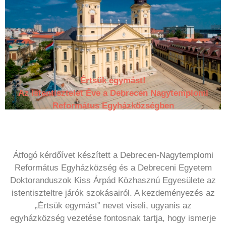
Értsük egymást!
Az Istentisztelet Éve a Debrecen Nagytemplomi
Református Egyházközségben
Átfogó kérdőívet készített a Debrecen-Nagytemplomi
Református Egyházközség és a Debreceni Egyetem
Doktoranduszok Kiss Árpád Közhasznú Egyesülete az
istentiszteltre járók szokásairól. A kezdeményezés az
„Értsük egymást” nevet viseli, ugyanis az
egyházközség vezetése fontosnak tartja, hogy ismerje