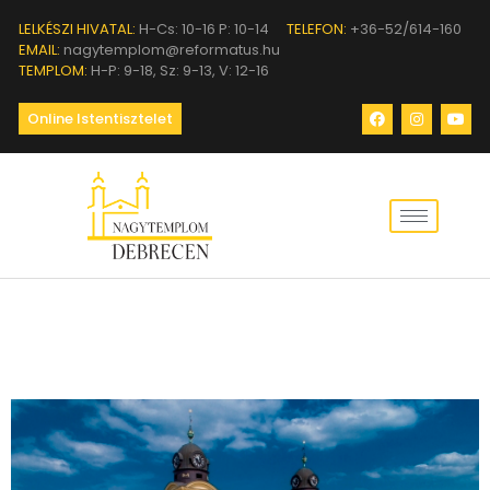
LELKÉSZI HIVATAL:
H-Cs: 10-16 P: 10-14
TELEFON:
+36-52/614-160
EMAIL:
nagytemplom@reformatus.hu
TEMPLOM:
H-P: 9-18, Sz: 9-13, V: 12-16
Online Istentisztelet