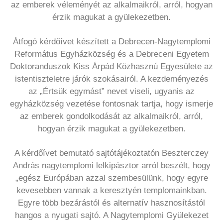
az emberek véleményét az alkalmaikról, arról, hogyan
érzik magukat a gyülekezetben.
Átfogó kérdőívet készített a Debrecen-Nagytemplomi
Református Egyházközség és a Debreceni Egyetem
Doktoranduszok Kiss Árpád Közhasznú Egyesülete az
istentiszteletre járók szokásairól. A kezdeményezés
az „Értsük egymást” nevet viseli, ugyanis az
egyházközség vezetése fontosnak tartja, hogy ismerje
az emberek gondolkodását az alkalmaikról, arról,
hogyan érzik magukat a gyülekezetben.
A kérdőívet bemutató sajtótájékoztatón Beszterczey
András nagytemplomi lelkipásztor arról beszélt, hogy
„egész Európában azzal szembesülünk, hogy egyre
kevesebben vannak a keresztyén templomainkban.
Egyre több bezárástól és alternatív hasznosítástól
hangos a nyugati sajtó. A Nagytemplomi Gyülekezet