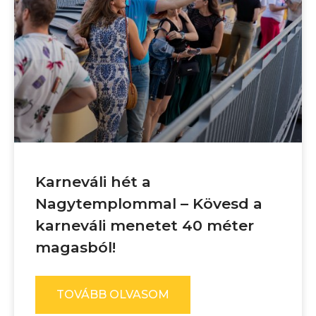
Karneváli hét a
Nagytemplommal – Kövesd a
karneváli menetet 40 méter
magasból!
TOVÁBB OLVASOM