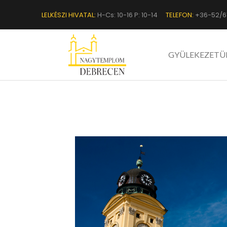
LELKÉSZI HIVATAL:
H-Cs: 10-16 P: 10-14
TELEFON:
+36-52/6
GYÜLEKEZETÜ