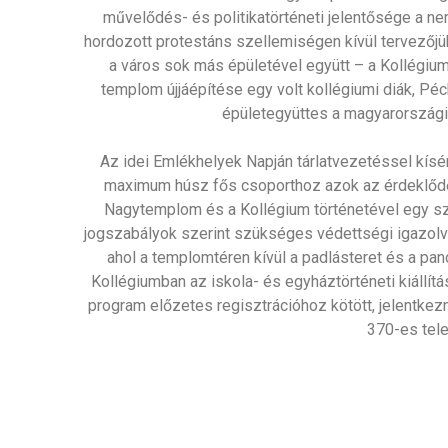
művelődés- és politikatörténeti jelentősége a ne
hordozott protestáns szellemiségen kívül tervező
a város sok más épületével együtt – a Kollégium
templom újjáépítése egy volt kollégiumi diák, Péc
épületegyüttes a magyarországi 
Az idei Emlékhelyek Napján tárlatvezetéssel kísér
maximum húsz fős csoporthoz azok az érdeklődő
Nagytemplom és a Kollégium történetével egy sz
jogszabályok szerint szükséges védettségi igazolvá
ahol a templomtéren kívül a padlásteret és a pan
Kollégiumban az iskola- és egyháztörténeti kiállítá
program előzetes regisztrációhoz kötött, jelentkez
370-es tel