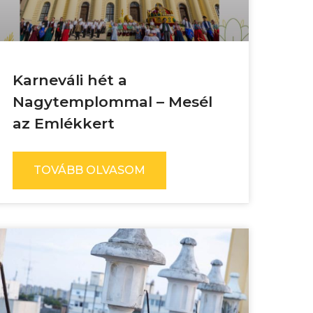
Karneváli hét a
Nagytemplommal – Mesél
az Emlékkert
TOVÁBB OLVASOM