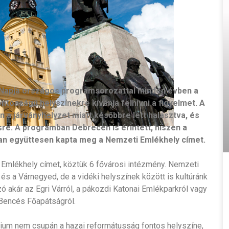
Napja országos programsorozattal minden évben a
tosságú helyszínekre kívánja felhívni a figyelmet. A
a járványhelyzet miatt későbbre lett halasztva, és
re. A programban Debrecen is érintett, hiszen a
n együttesen kapta meg a Nemzeti Emlékhely címet.
 Emlékhely címet, köztük 6 fővárosi intézmény. Nemzeti
 és a Várnegyed, de a vidéki helyszínek között is kultúránk
 akár az Egri Várról, a pákozdi Katonai Emlékparkról vagy
Bencés Főapátságról.
um nem csupán a hazai reformátusság fontos helyszíne,