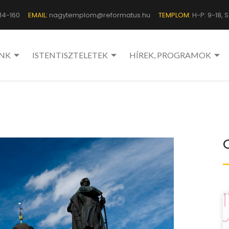
14-160
EMAIL:
nagytemplom@reformatus.hu
TEMPLOM:
H-P: 9-18, Sz
NK
ISTENTISZTELETEK
HÍREK, PROGRAMOK