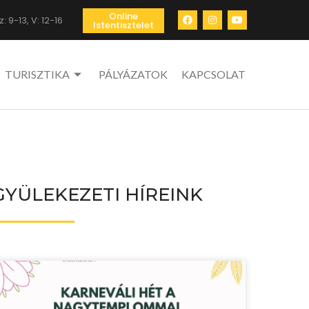
Online
: 9-13, V: 12-16
Istentisztelet
TURISZTIKA
PÁLYÁZATOK
KAPCSOLAT
GYÜLEKEZETI HÍREINK