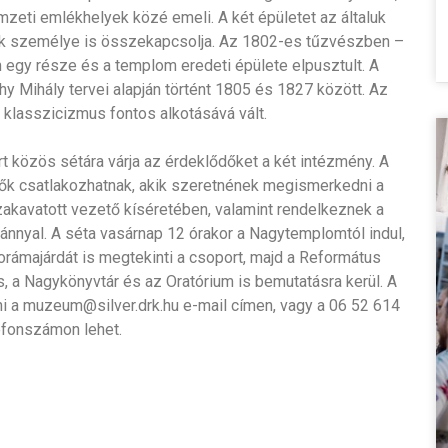
mzeti emlékhelyek közé emeli. A két épületet az általuk
jük személye is összekapcsolja. Az 1802-es tűzvészben –
 egy része és a templom eredeti épülete elpusztult. A
hy Mihály tervei alapján történt 1805 és 1827 között. Az
klasszicizmus fontos alkotásává vált.
t közös sétára várja az érdeklődőket a két intézmény. A
k csatlakozhatnak, akik szeretnének megismerkedni a
akavatott vezető kíséretében, valamint rendelkeznek a
nnyal. A séta vasárnap 12 órakor a Nagytemplomtól indul,
orámajárdát is megtekinti a csoport, majd a Református
s, a Nagykönyvtár és az Oratórium is bemutatásra kerül. A
ni a muzeum@silver.drk.hu e-mail címen, vagy a 06 52 614
efonszámon lehet.