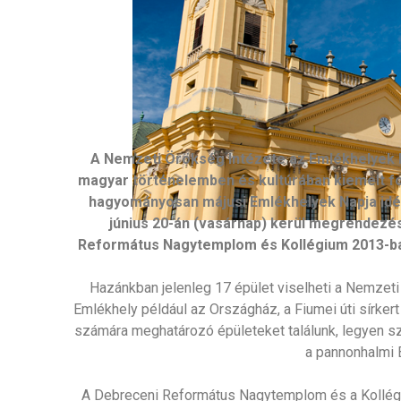
A Nemzeti Örökség Intézete az Emlékhelyek 
magyar történelemben és kultúrában kiemelt fon
hagyományosan májusi Emlékhelyek Napja idén 
június 20-án (vasárnap) kerül megrendezés
Református Nagytemplom és Kollégium 2013-ba
Hazánkban jelenleg 17 épület viselheti a Nemzeti
Emlékhely például az Országház, a Fiumei úti sírkert
számára meghatározó épületeket találunk, legyen szó
a pannonhalmi 
A Debreceni Református Nagytemplom és a Kollégi