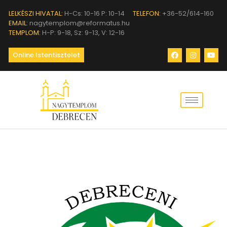
LELKÉSZI HIVATAL:
H-Cs: 10-16 P: 10-14
TELEFON:
+36-52/614-160
EMAIL:
nagytemplom@reformatus.hu
TEMPLOM:
H-P: 9-18, Sz: 9-13, V: 12-16
Online Istentisztelet