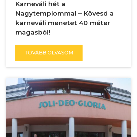
Karneváli hét a
Nagytemplommal – Kövesd a
karneváli menetet 40 méter
magasból!
TOVÁBB OLVASOM