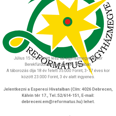
Július 15-21. között lesz az egyházmegyei tábor
Berekfürdőn a Megbékélés Házában.
A táborozás díja 18 év felett 35.000 Forint, 3-17 éves kor
között 23.000 Forint, 3 év alatt ingyenes.
Jelentkezni a Esperesi Hivatalban (Cím: 4026 Debrecen,
Kálvin tér 17., Tel.:52/614-151, E-mail:
debreceni.em@reformatus.hu) lehet.