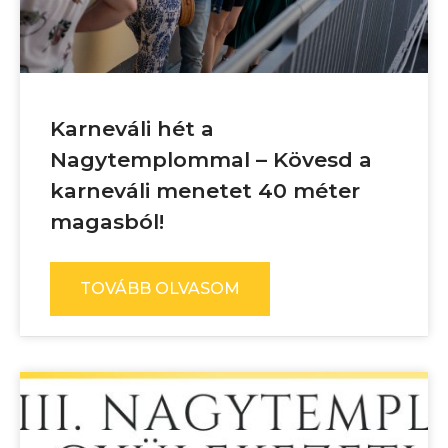
Karneváli hét a
Nagytemplommal – Kövesd a
karneváli menetet 40 méter
magasból!
TOVÁBB OLVASOM