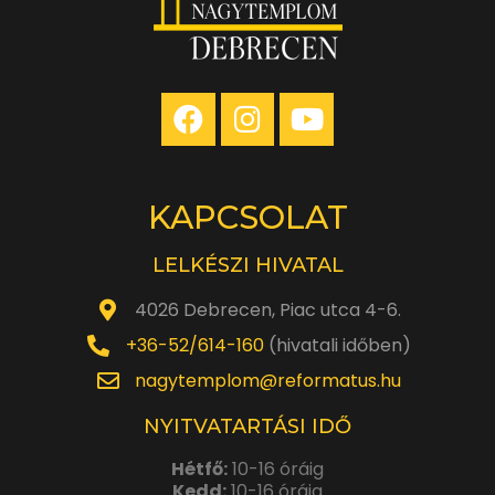
KAPCSOLAT
LELKÉSZI HIVATAL
4026 Debrecen, Piac utca 4-6.
+36-52/614-160
(hivatali időben)
nagytemplom@reformatus.hu
NYITVATARTÁSI IDŐ
Hétfő:
10-16 óráig
Kedd:
10-16 óráig