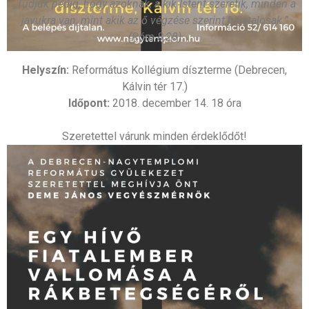
„Tudjuk pedig, hogy azoknak, a kik Istent szeretik, minden a
javukra van, mint akik az ő végzése szerint hivatalosak.”
(Róm 8,28)
Helyszín:
Református Kollégium díszterme (Debrecen,
Kálvin tér 17.)
Időpont:
2018. december 14. 18 óra
Szeretettel várunk minden érdeklődőt!