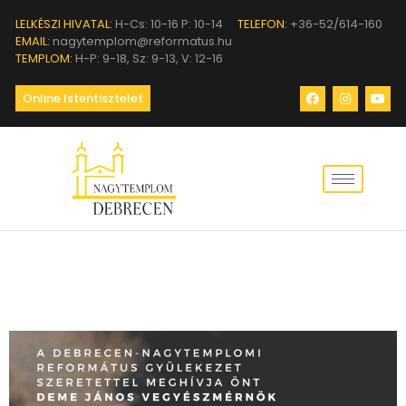
LELKÉSZI HIVATAL:
H-Cs: 10-16 P: 10-14
TELEFON:
+36-52/614-160
EMAIL:
nagytemplom@reformatus.hu
TEMPLOM:
H-P: 9-18, Sz: 9-13, V: 12-16
Online Istentisztelet