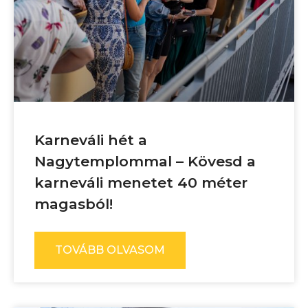
Karneváli hét a
Nagytemplommal – Kövesd a
karneváli menetet 40 méter
magasból!
TOVÁBB OLVASOM