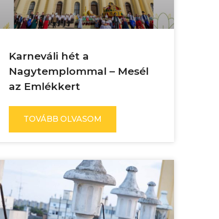
Karneváli hét a
Nagytemplommal – Mesél
az Emlékkert
TOVÁBB OLVASOM