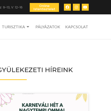
Online
: 9-13, V: 12-16
Istentisztelet
TURISZTIKA
PÁLYÁZATOK
KAPCSOLAT
GYÜLEKEZETI HÍREINK