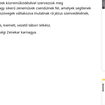
észek közreműködésével szervezzük meg
agy sikerű zeneművek csendülnek fel, amelyek segítenek
i szövegek váltakozva mutatnak rá Jézus szenvedésének,
s, kiemelt, vezető tábori lelkész.
ségi Zenekar karnagya.