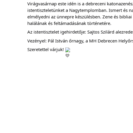
Virágvasárnap este idén is a debreceni katonazen
istentiszteletünket a Nagytemplomban. Ismert és n
elmélyedni az ünnepre készülésben. Zene és biblia
halálának és feltámadásának történetére.
Az istentisztelet igehirdetője: Sajtos Szilárd alezrede
Vezényel: Pál István őrnagy, a MH Debrecen Helyőr
Szeretettel várjuk!