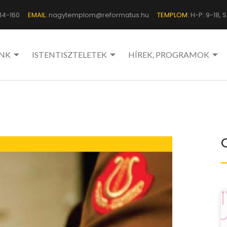
14-160
EMAIL:
nagytemplom@reformatus.hu
TEMPLOM:
H-P: 9-18, Sz
NK
ISTENTISZTELETEK
HÍREK, PROGRAMOK