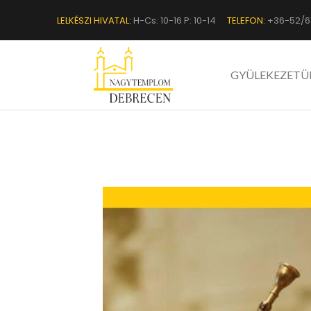
LELKÉSZI HIVATAL:
H-Cs: 10-16 P: 10-14
TELEFON:
+36-52/6
GYÜLEKEZETÜ