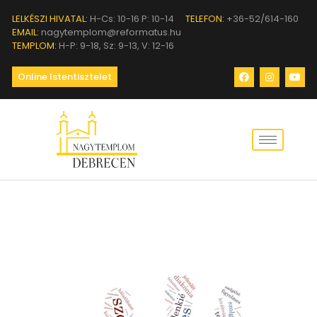
LELKÉSZI HIVATAL:
H-Cs: 10-16 P: 10-14
TELEFON:
+36-52/614-160
EMAIL:
nagytemplom@reformatus.hu
TEMPLOM:
H-P: 9-18, Sz: 9-13, V: 12-16
Online Istentisztelet