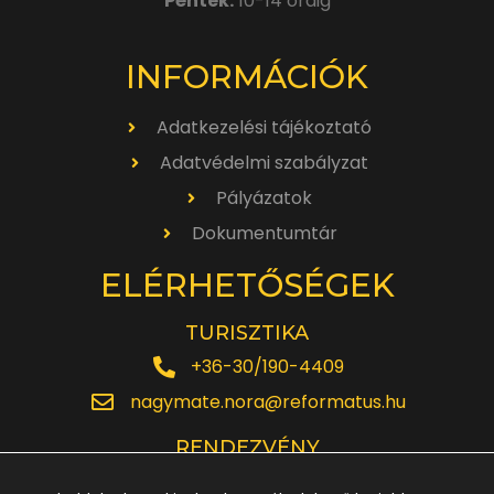
Péntek:
10-14 óráig
INFORMÁCIÓK
Adatkezelési tájékoztató
Adatvédelmi szabályzat
Pályázatok
Dokumentumtár
ELÉRHETŐSÉGEK
TURISZTIKA
+36-30/190-4409
nagymate.nora@reformatus.hu
RENDEZVÉNY
+36-30/642-6220