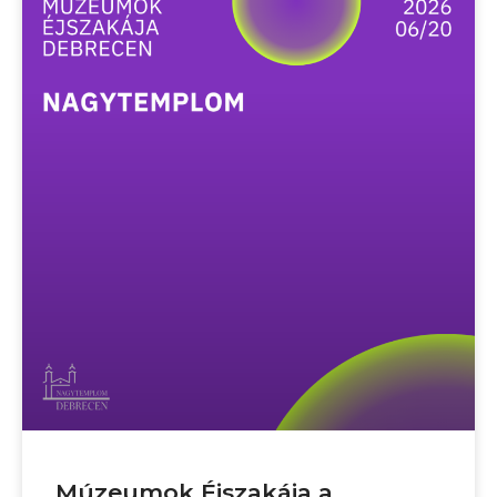
Múzeumok Éjszakája a