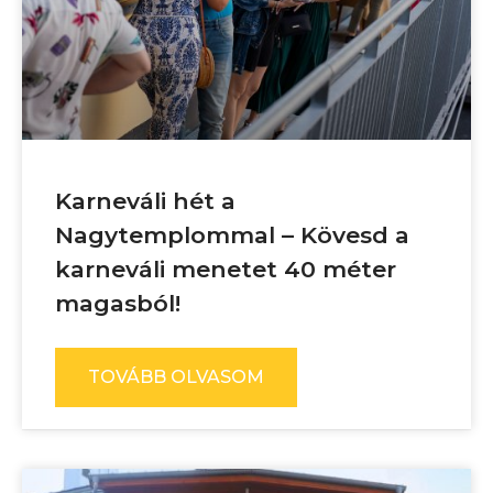
Karneváli hét a
Nagytemplommal – Kövesd a
karneváli menetet 40 méter
magasból!
TOVÁBB OLVASOM