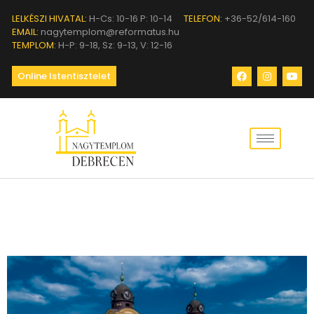
LELKÉSZI HIVATAL:
H-Cs: 10-16 P: 10-14
TELEFON:
+36-52/614-160
EMAIL:
nagytemplom@reformatus.hu
TEMPLOM:
H-P: 9-18, Sz: 9-13, V: 12-16
Online Istentisztelet