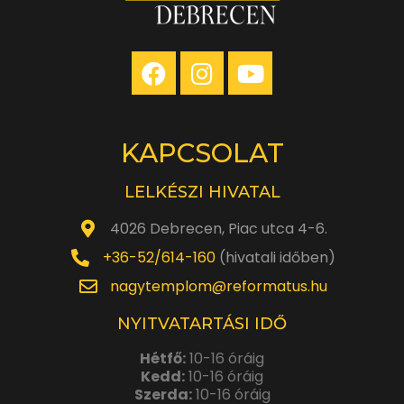
KAPCSOLAT
LELKÉSZI HIVATAL
4026 Debrecen, Piac utca 4-6.
+36-52/614-160
(hivatali időben)
nagytemplom@reformatus.hu
NYITVATARTÁSI IDŐ
Hétfő:
10-16 óráig
Kedd:
10-16 óráig
Szerda:
10-16 óráig