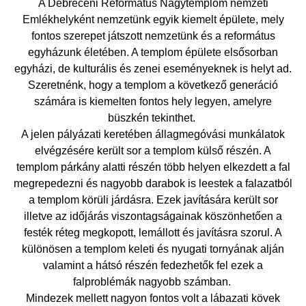
A Debreceni Református Nagytemplom nemzeti
Emlékhelyként nemzetünk egyik kiemelt épülete, mely
fontos szerepet játszott nemzetünk és a református
egyházunk életében. A templom épülete elsősorban
egyházi, de kulturális és zenei eseményeknek is helyt ad.
Szeretnénk, hogy a templom a következő generáció
számára is kiemelten fontos hely legyen, amelyre
büszkén tekinthet.
A jelen pályázati keretében állagmegóvási munkálatok
elvégzésére került sor a templom külső részén. A
templom párkány alatti részén több helyen elkezdett a fal
megrepedezni és nagyobb darabok is leestek a falazatból
a templom körüli járdásra. Ezek javítására került sor
illetve az időjárás viszontagságainak köszönhetően a
festék réteg megkopott, lemállott és javításra szorul. A
különösen a templom keleti és nyugati tornyának alján
valamint a hátsó részén fedezhetők fel ezek a
falproblémák nagyobb számban.
Mindezek mellett nagyon fontos volt a lábazati kövek