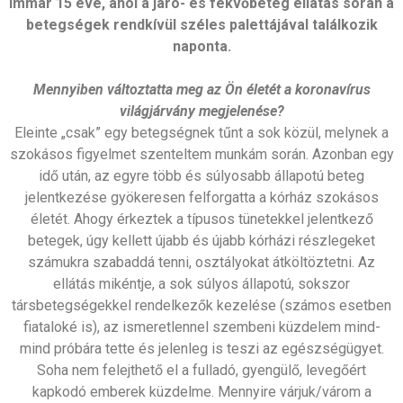
immár 15 éve, ahol a járó- és fekvőbeteg ellátás során a
betegségek rendkívül széles palettájával találkozik
naponta.
Mennyiben változtatta meg az Ön életét a koronavírus
világjárvány megjelenése?
Eleinte „csak” egy betegségnek tűnt a sok közül, melynek a
szokásos figyelmet szenteltem munkám során. Azonban egy
idő után, az egyre több és súlyosabb állapotú beteg
jelentkezése gyökeresen felforgatta a kórház szokásos
életét. Ahogy érkeztek a típusos tünetekkel jelentkező
betegek, úgy kellett újabb és újabb kórházi részlegeket
számukra szabaddá tenni, osztályokat átköltöztetni. Az
ellátás mikéntje, a sok súlyos állapotú, sokszor
társbetegségekkel rendelkezők kezelése (számos esetben
fiataloké is), az ismeretlennel szembeni küzdelem mind-
mind próbára tette és jelenleg is teszi az egészségügyet.
Soha nem felejthető el a fulladó, gyengülő, levegőért
kapkodó emberek küzdelme. Mennyire várjuk/várom a