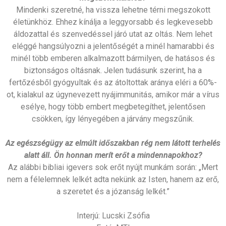
Mindenki szeretné, ha vissza lehetne térni megszokott
életünkhöz. Ehhez kínálja a leggyorsabb és legkevesebb
áldozattal és szenvedéssel járó utat az oltás. Nem lehet
eléggé hangsúlyozni a jelentőségét a minél hamarabbi és
minél több emberen alkalmazott bármilyen, de hatásos és
biztonságos oltásnak. Jelen tudásunk szerint, ha a
fertőzésből gyógyultak és az átoltottak aránya eléri a 60%-
ot, kialakul az úgynevezett nyájimmunitás, amikor már a vírus
esélye, hogy több embert megbetegíthet, jelentősen
csökken, így lényegében a járvány megszűnik.
Az egészségügy az elmúlt időszakban rég nem látott terhelés
alatt áll. Ön honnan merít erőt a mindennapokhoz?
Az alábbi bibliai igevers sok erőt nyújt munkám során: „Mert
nem a félelemnek lelkét adta nekünk az Isten, hanem az erő,
a szeretet és a józanság lelkét.”
Interjú: Lucski Zsófia