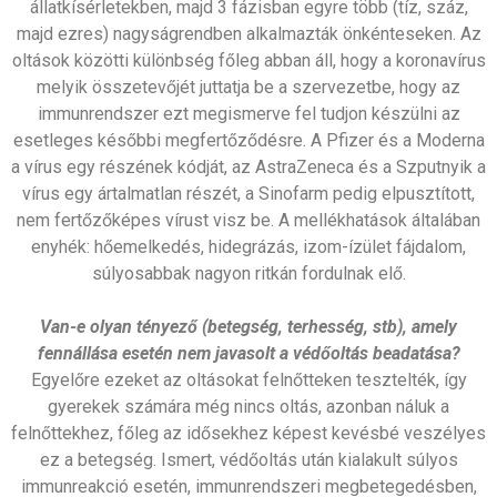
állatkísérletekben, majd 3 fázisban egyre több (tíz, száz,
majd ezres) nagyságrendben alkalmazták önkénteseken. Az
oltások közötti különbség főleg abban áll, hogy a koronavírus
melyik összetevőjét juttatja be a szervezetbe, hogy az
immunrendszer ezt megismerve fel tudjon készülni az
esetleges későbbi megfertőződésre. A Pfizer és a Moderna
a vírus egy részének kódját, az AstraZeneca és a Szputnyik a
vírus egy ártalmatlan részét, a Sinofarm pedig elpusztított,
nem fertőzőképes vírust visz be. A mellékhatások általában
enyhék: hőemelkedés, hidegrázás, izom-ízület fájdalom,
súlyosabbak nagyon ritkán fordulnak elő.
Van-e olyan tényező (betegség, terhesség, stb), amely
fennállása esetén nem javasolt a védőoltás beadatása?
Egyelőre ezeket az oltásokat felnőtteken tesztelték, így
gyerekek számára még nincs oltás, azonban náluk a
felnőttekhez, főleg az idősekhez képest kevésbé veszélyes
ez a betegség. Ismert, védőoltás után kialakult súlyos
immunreakció esetén, immunrendszeri megbetegedésben,