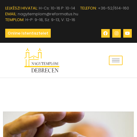
LELKÉSZI HIVATAL:
H-Cs: 10-16 P: 10-14
TELEFON:
+36-52/614-160
EMAIL:
nagytemplom@reformatus.hu
TEMPLOM:
H-P: 9-18, Sz: 9-13, V: 12-16
Online Istentisztelet