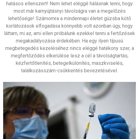
hatásos ellenszert! Nem lehet eléggé hálásnak lenni, hogy
most már karnyújtásnyi távolságra van a megelőzés
lehetősége! Számomra a mindennapi életet gúzsba kötő
korlátozások elfogadása könnyebb volt azonban úgy, hogy
láttam, mi az, ami ellen próbálunk ezekkel tenni a fertőzések
megakadályozása érdekében. Ha egy ilyen típusú
megbetegedés kezeléséhez nincs eléggé hatékony szer, a
megfertőződés elkerülése lesz a cél a távolságtartás,
kézfertőtlenítés, betegelkülönítés, maszkviselés,
találkozásszám-csökkentés bevezetésével.