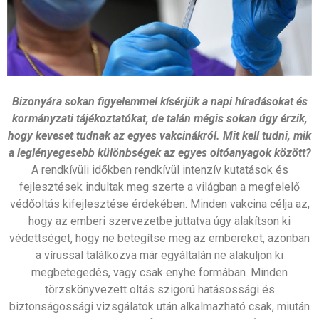
Bizonyára sokan figyelemmel kísérjük a napi híradásokat és
kormányzati tájékoztatókat, de talán mégis sokan úgy érzik,
hogy keveset tudnak az egyes vakcinákról. Mit kell tudni, mik
a leglényegesebb különbségek az egyes oltóanyagok között?
A rendkívüli időkben rendkívül intenzív kutatások és
fejlesztések indultak meg szerte a világban a megfelelő
védőoltás kifejlesztése érdekében. Minden vakcina célja az,
hogy az emberi szervezetbe juttatva úgy alakítson ki
védettséget, hogy ne betegítse meg az embereket, azonban
a vírussal találkozva már egyáltalán ne alakuljon ki
megbetegedés, vagy csak enyhe formában. Minden
törzskönyvezett oltás szigorú hatásossági és
biztonságossági vizsgálatok után alkalmazható csak, miután