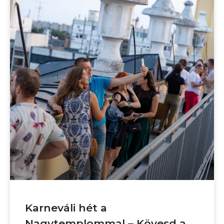
Karneváli hét a
Nagytemplommal – Kövesd a