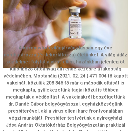
A koronavírus világjárvány lassan egy éve
meghatározza (és lekorlátozza) életünket. A világ ádáz
küzdelmet folytat a vírus ellen, hazánkban jelenleg öt
különböző oltóanyag áll rendelkezésre a lakosság
védelmében. Mostanáig (2021. 02. 24.) 471 004 fő kapott
vakcinát, közülük 208 846 fő már a második oltását is
megkapta, gyülekezetünk tagjai közül is többen
megkapták a védőoltást. A vakcinákról beszélgettünk
dr. Dandé Gábor belgyógyásszal, egyházközségünk
presbiterével, aki a vírus elleni harc frontvonalában
végzi munkáját. Presbiter testvérünk a nyíregyházi
Jósa András Oktatókórház Belgyógyászatán praktizál