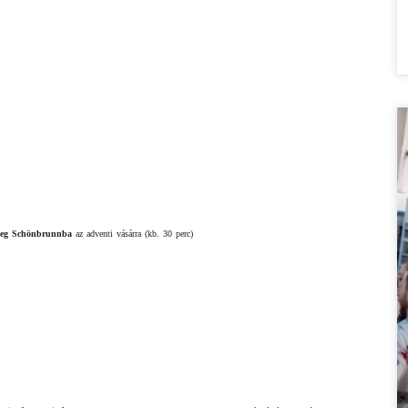
ileg Schönbrunnba
 az adventi vásárra (kb. 30 perc)