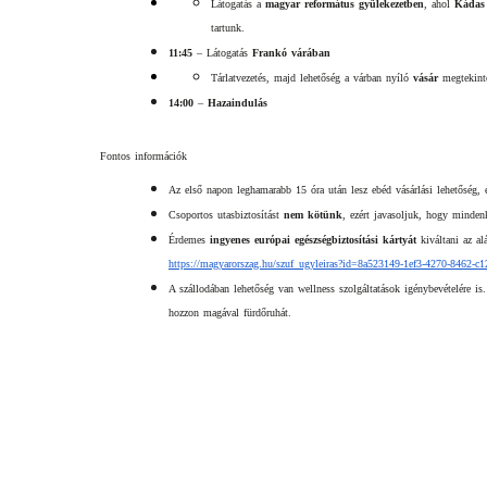
Látogatás a 
magyar református gyülekezetben
, ahol 
Kádas 
tartunk.
11:45
 – Látogatás 
Frankó várában
Tárlatvezetés, majd lehetőség a várban nyíló 
vásár
 megtekint
14:00
 – 
Hazaindulás
Fontos információk
Az első napon leghamarabb 15 óra után lesz ebéd vásárlási lehetőség, 
Csoportos utasbiztosítást 
nem kötünk
, ezért javasoljuk, hogy minden
Érdemes 
ingyenes európai egészségbiztosítási kártyát
 kiváltani az al
https://magyarorszag.hu/szuf_
ugyleiras?id=8a523149-1ef3-
4270-8462-c1
A szállodában lehetőség van wellness szolgáltatások igénybevételére is.
hozzon magával fürdőruhát.