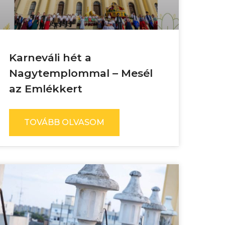
Karneváli hét a
Nagytemplommal – Mesél
az Emlékkert
TOVÁBB OLVASOM