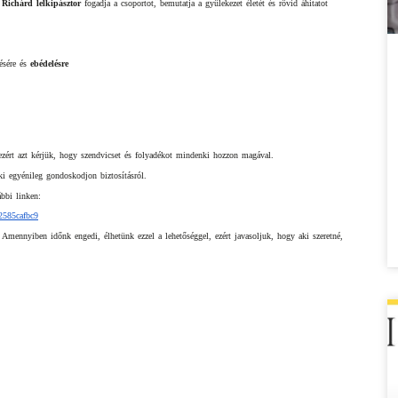
Richárd lelkipásztor
 fogadja a csoportot, bemutatja a gyülekezet életét és rövid áhitatot 
ésére és 
ebédelésre
ezért azt kérjük, hogy szendvicset és folyadékot mindenki hozzon magával.
ki egyénileg gondoskodjon biztosításról.
ábbi linken:
2585cafbc9
 Amennyiben időnk engedi, élhetünk ezzel a lehetőséggel, ezért javasoljuk, hogy aki szeretné, 