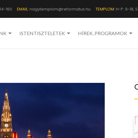
14-160
EMAIL:
nagytemplom@reformatus.hu
TEMPLOM:
H-P: 9-18, Sz
NK
ISTENTISZTELETEK
HÍREK, PROGRAMOK