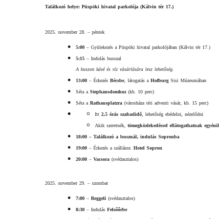
Találkozó helye:
 Püspöki hivatal parkolója (Kálvin tér 17.)
2025. november 28. – péntek
5:00
 – Gyülekezés a Püspöki hivatal parkolójában (Kálvin tér 17.)
5:15
 – Indulás busszal
A buszon kávé és víz vásárlására lesz lehetőség.
13:00
 – Érkezés 
Bécsbe
, látogatás a 
Hofburg
 Sisi Múzeumában 
Séta a 
Stephansdomhoz
 (kb. 10 perc)
Séta a 
Rathausplatzra
 (városháza téri adventi vásár, kb. 15 perc)
Itt 
2,5 órás szabadidő
, lehetőség ebédelni, nézelődni
Akik szeretnék, 
tömegközlekedéssel ellátogathatnak egyén
18:00 
– Találkozó a busznál, indulás Sopronba
19:00
 – Érkezés a szállásra: 
Hotel Sopron
20:00
 – 
Vacsora
 (svédasztalos)
2025. november 29. – szombat
7:00
 – 
Reggeli
 (svédasztalos)
8:30
 – Indulás 
Felsőőrbe