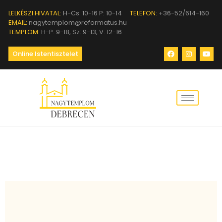
LELKÉSZI HIVATAL:
H-Cs: 10-16 P: 10-14
TELEFON:
+36-52/614-160
EMAIL:
nagytemplom@reformatus.hu
TEMPLOM:
H-P: 9-18, Sz: 9-13, V: 12-16
Online Istentisztelet