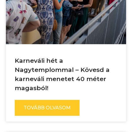
Karneváli hét a
Nagytemplommal – Kövesd a
karneváli menetet 40 méter
magasból!
TOVÁBB OLVASOM