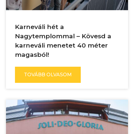
Karneváli hét a
Nagytemplommal – Kövesd a
karneváli menetet 40 méter
magasból!
TOVÁBB OLVASOM