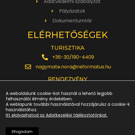
Adatvédelmi szabályzat
Pályázatok
Dokumentumtár
ELÉRHETŐSÉGEK
TURISZTIKA
+36-30/190-4409
nagymate.nora@reformatus.hu
RENDEZVÉNY
+36-30/642-6220
A weboldalunk cookie-kat használ a lehető legjobb
rendezveny.nagytemplom@reformatus.hu
felhasználói élmény érdekében.
A weblapunk további használatával hozzájárulsz a cookie-k
használatához.
JEGYPÉNZTÁR
Itt elolvashatod az Adatkezelési tájékoztatónkat.
+36-52/614-185
Elfogadom