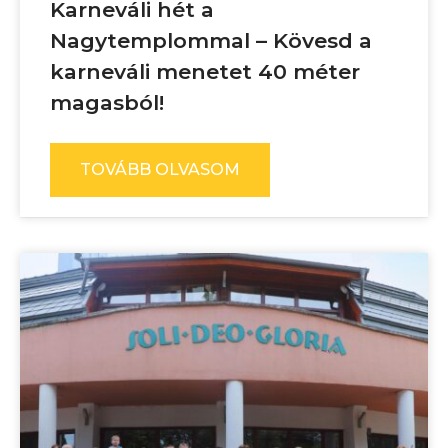
Karneváli hét a
Nagytemplommal – Kövesd a
karneváli menetet 40 méter
magasból!
TOVÁBB OLVASOM