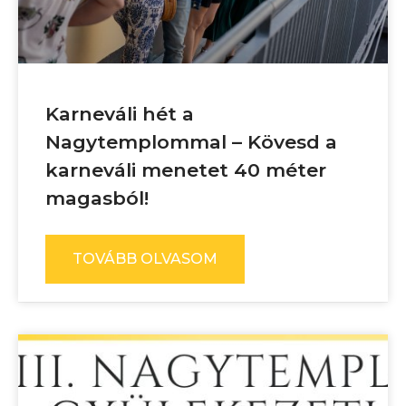
Karneváli hét a
Nagytemplommal – Kövesd a
karneváli menetet 40 méter
magasból!
TOVÁBB OLVASOM