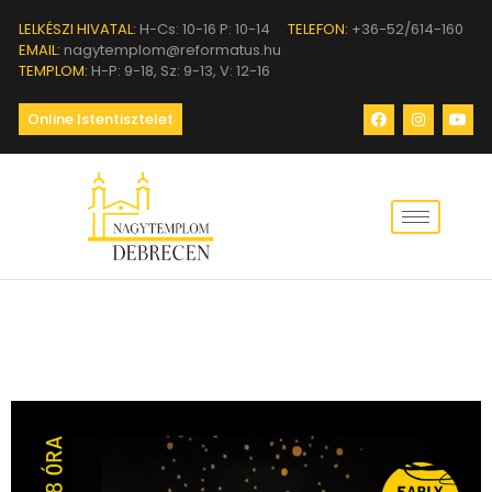
LELKÉSZI HIVATAL:
H-Cs: 10-16 P: 10-14
TELEFON:
+36-52/614-160
EMAIL:
nagytemplom@reformatus.hu
TEMPLOM:
H-P: 9-18, Sz: 9-13, V: 12-16
Online Istentisztelet