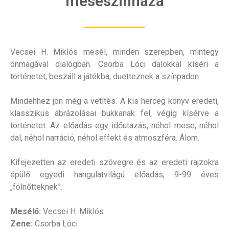
meseszínháza
Vecsei H. Miklós mesél, minden szerepben, mintegy
önmagával dialógban. Csorba Lóci dalokkal kíséri a
történetet, beszáll a játékba, duetteznek a színpadon.
Mindehhez jön még a vetítés. A kis herceg könyv eredeti,
klasszikus ábrázolásai bukkanak fel, végig kísérve a
történetet. Az előadás egy időutazás, néhol mese, néhol
dal, néhol narráció, néhol effekt és atmoszféra. Álom.
Kifejezetten az eredeti szövegre és az eredeti rajzokra
épülő egyedi hangulatvilágú előadás, 9-99 éves
„fölnőtteknek”.
Mesélő:
Vecsei H. Miklós
Zene:
Csorba Lóci