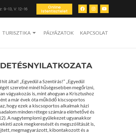
Online
: 9-13, V: 12-16
Istentisztelet
TURISZTIKA
PÁLYÁZATOK
KAPCSOLAT
DETÉSNYILATKOZATA
t által! „Egyedül a Szentírás!” „Egyedül
ségét szeretné minél hűségesebben megőrizni,
lan vágyakozás is, mint ahogyan a Krisztushoz
aként a már évek óta működő kiscsoportos
 az, hogy ezek a kiscsoportos alkalmak házi
társadalom minden rétege számára elérhetővé és
4,12). A nagytemplomi gyülekezet ugyanakkor
tekinti azok megkeresését és megszólítását is,
ejtett, megmagyarázott, kibontakozott és a