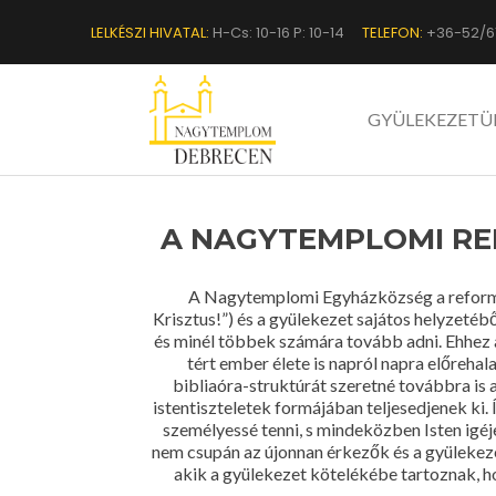
LELKÉSZI HIVATAL:
H-Cs: 10-16 P: 10-14
TELEFON:
+36-52/6
GYÜLEKEZETÜ
A NAGYTEMPLOMI R
A Nagytemplomi Egyházközség a reformáto
Krisztus!”) és a gyülekezet sajátos helyzet
és minél többek számára tovább adni. Ehhez a
tért ember élete is napról napra előreh
bibliaóra-struktúrát szeretné továbbra is 
istentiszteletek formájában teljesedjenek ki.
személyessé tenni, s mindeközben Isten igé
nem csupán az újonnan érkezők és a gyülekezet
akik a gyülekezet kötelékébe tartoznak, h