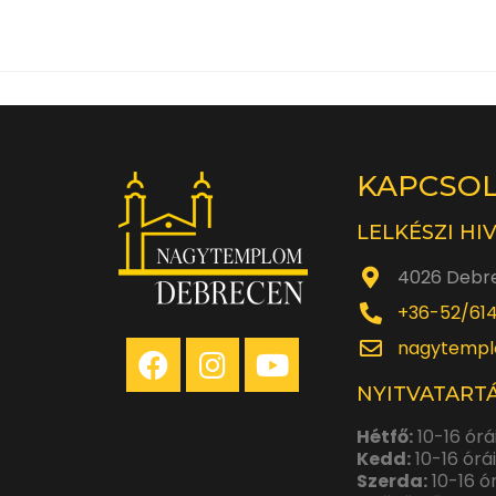
KAPCSO
LELKÉSZI HI
4026 Debre
+36-52/61
nagytempl
NYITVATARTÁ
Hétfő:
10-16 órá
Kedd:
10-16 órá
Szerda:
10-16 ó