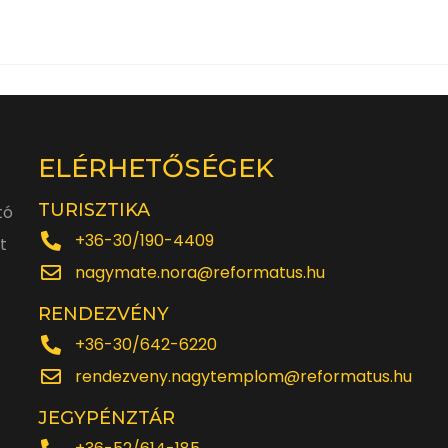
ELÉRHETŐSÉGEK
TURISZTIKA
tó
+36-30/190-4409
t
nagymate.nora@reformatus.hu
RENDEZVÉNY
+36-30/642-6220
rendezveny.nagytemplom@reformatus.hu
JEGYPÉNZTÁR