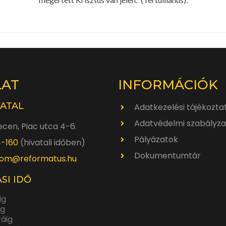
LAT
INFORMÁCIÓK
VATAL
Adatkezelési tájékozta
Adatvédelmi szabályza
cen, Piac utca 4-6.
Pályázatok
4-160
(hivatali időben)
Dokumentumtár
om@reformatus.hu
SI IDŐ
ig
ig
ráig