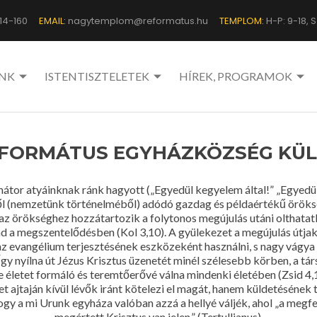
14-160
EMAIL:
nagytemplom@reformatus.hu
TEMPLOM:
H-P: 9-18, Sz
NK
ISTENTISZTELETEK
HÍREK, PROGRAMOK
EFORMÁTUS EGYHÁZKÖZSÉG KÜL
r atyáinknak ránk hagyott („Egyedül kegyelem által!” „Egyedül hi
éből (nemzetünk történelméből) adódó gazdag és példaértékű örök
z örökséghez hozzátartozik a folytonos megújulás utáni olthatat
alad a megszentelődésben (Kol 3,10). A gyülekezet a megújulás útj
az evangélium terjesztésének eszközeként használni, s nagy vágya
 Így nyílna út Jézus Krisztus üzenetét minél szélesebb körben, a 
je életet formáló és teremtőerővé válna mindenki életében (Zsid 
 ajtaján kívül lévők iránt kötelezi el magát, hanem küldetésének 
ogy a mi Urunk egyháza valóban azzá a hellyé váljék, ahol „a megf
megértett Krisztus van jelen.” (Tertullianus).