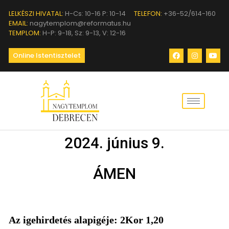
LELKÉSZI HIVATAL:
H-Cs: 10-16 P: 10-14
TELEFON:
+36-52/614-160
EMAIL:
nagytemplom@reformatus.hu
TEMPLOM:
H-P: 9-18, Sz: 9-13, V: 12-16
Online Istentisztelet
2024. június 9.
ÁMEN
Az igehirdetés alapigéje: 2Kor 1,20