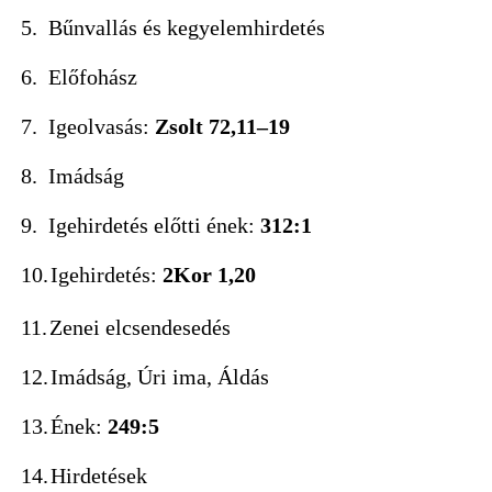
5.
Bűnvallás és kegyelemhirdetés 
6.
Előfohász
7.
Igeolvasás:
Zsolt 72,11–19
8.
Imá
9.
Igehirdetés előtti ének:
312:1
10.
Igehirdetés:
2Kor 1,
11.
Zenei elcsendesedés
12.
Imádság, Úri ima, Áldás
13.
Ének:
249:5
14.
Hird