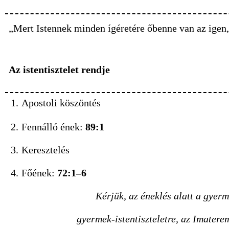
„Mert Istennek minden ígéretére őbenne van az igen,
Az istentisztelet rendje
1.
Apostoli köszönt
2.
Fennálló ének:
89:1
3.
Keresztelés
4.
Főének:
72:1–6
Kérjük, az éneklés alatt a gyer
gyermek-istentiszteletre, az Imaterem