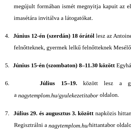
megújult formában ismét megnyitja kapuit az e
imasétára invitálva a látogatókat.
4.
Június 12-én (szerdán) 18 órától
lesz az Antoin
felnőtteknek, gyermek lelkű felnőtteknek Mesélő
5.
Június 15-én (szombaton) 8–11.30 között
Egyház
6.
Július 15–19.
között lesz a gyül
a
oldalon.
nagytemplom.hu/gyulekezetitabor
7.
Július 29. és augusztus 3. között
napközis hitta
Regisztrálni a
hittantabor oldalo
nagytemplom.hu/