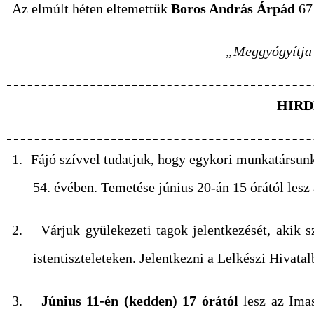
Az elmúlt héten eltemettük
Boros András Árpád
67 
„Meggyógyítja a
HIRD
1.
Fájó szívvel tudatjuk, hogy egykori munkatársun
54. évében. Temetése június 20-án 15 órától les
2.
Várjuk gyülekezeti tagok jelentkezését, akik s
istentiszteleteken. Jelentkezni a Lelkészi Hivatal
3.
Június 11-én (kedden) 17 órától
lesz az Imas