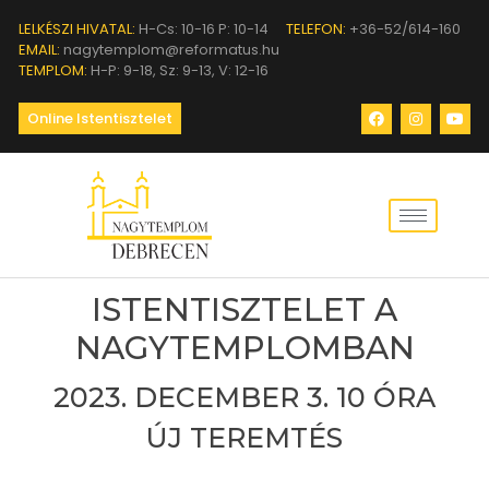
LELKÉSZI HIVATAL:
H-Cs: 10-16 P: 10-14
TELEFON:
+36-52/614-160
EMAIL:
nagytemplom@reformatus.hu
TEMPLOM:
H-P: 9-18, Sz: 9-13, V: 12-16
Online Istentisztelet
ISTENTISZTELET A
NAGYTEMPLOMBAN
2023. DECEMBER 3. 10 ÓRA
ÚJ TEREMTÉS