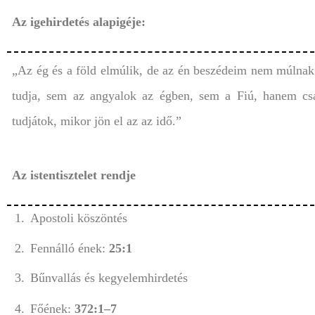
Az igehirdetés alapigéje:
„Az ég és a föld elmúlik, de az én beszédeim nem múlnak 
tudja, sem az angyalok az égben, sem a Fiú, hanem csa
tudjátok, mikor jön el az az idő.”
Az istentisztelet rendje
1.
Apostoli köszönt
2.
Fennálló ének:
25:1
3.
Bűnvallás és kegyelemhirdetés
4.
Főének:
372:1–7