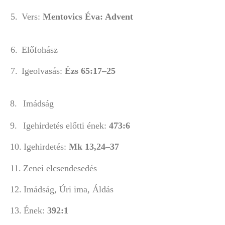
5.
Vers:
Mentovics Éva: Advent
Prém Fere
Hallássérültek Inté
6.
Előf
7.
Igeolvasás:
Ézs 65:1
Immánuel Otthon é
8.
Imád
9.
Igehirdetés előtti ének:
473:6
10.
Igehirdetés:
Mk 13,24–
11.
Zenei elcsendesedés
12.
Imádság, Úri ima, Áldás
13.
Ének:
392:1