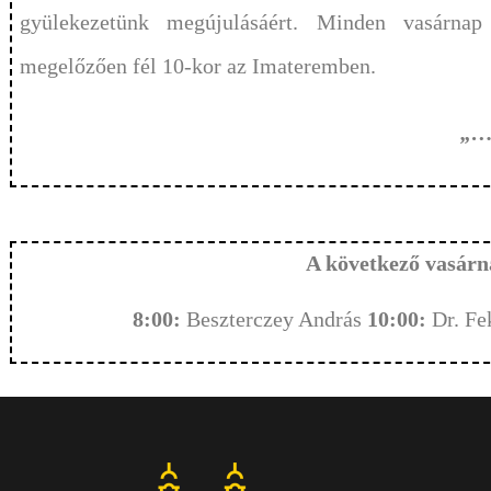
gyülekezetünk megújulásáért. Minden vasárnap i
megelőzően fél 10-kor az Imateremben.
„…s
A következő vasárn
8:00:
Beszterczey András
10:00:
Dr. Fe