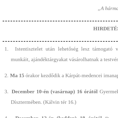
„A hárma
HIRDETÉ
1.
Istentisztelet után lehetőség lesz támogató 
munkáit, ajándéktárgyakat vásárolhatnak a testvé
2.
Ma 15
órakor kezdődik a Kárpát-medencei imana
3.
December 10-én (vasárnap) 16 órától
Gyermeke
Dísztermében. (Kálvin tér 16.)