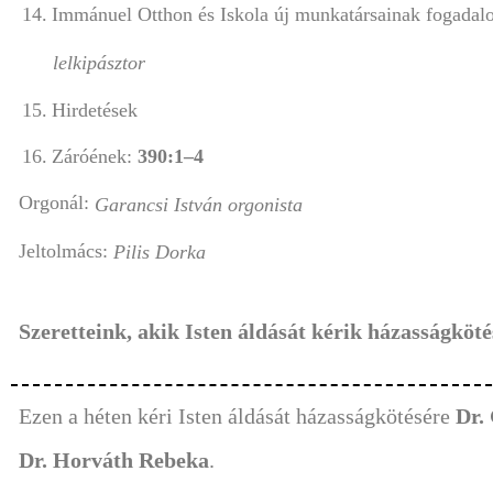
14.
Immánuel Otthon és Iskola új munkatársainak fogada
Oláh I
lelkipásztor
15.
Hirdetések
16.
Záróének:
390:1–4
Orgonál:
Garancsi István orgonista
Jeltolmács:
Pilis Dorka
Szeretteink, akik Isten áldását kérik házasságköt
Ezen a héten kéri Isten áldását házasságkötésére
Dr. 
Dr. Horváth Rebeka
.