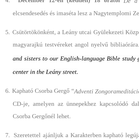
4.
December 12-én (kedden) 18 órától
De a 
elcsendesedés és imaséta lesz a Nagytemplomi Z
5.
Csütörtökönként, a Leány utcai Gyülekezeti Közpo
magyarajkú testvéreket angol nyelvű bibliaórár
and sisters to our English-language Bible study 
center in the Leány street.
6.
Kapható Csorba Gergő “
Adventi Zongorameditáci
CD-je, amelyen az ünnepekhez kapcsolódó dall
Csorba Gergőnél lehet.
7.
Szeretettel ajánljuk a Karakterben kapható leg