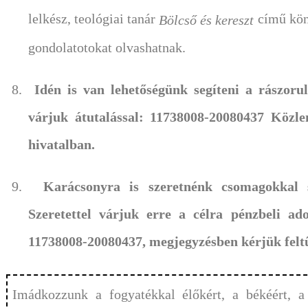
lelkész, teológiai tanár
című kön
Bölcső és kereszt
gondolatotokat olvashatnak.
8.
Idén is van lehetőségünk segíteni a rászor
várjuk átutalással: 11738008-20080437 Közle
hivatalban.
9.
Karácsonyra is szeretnénk csomagokkal se
Szeretettel várjuk erre a célra pénzbeli a
11738008-20080437, megjegyzésben kérjük felt
Imádkozzunk a fogyatékkal élőkért, a békéért, a 