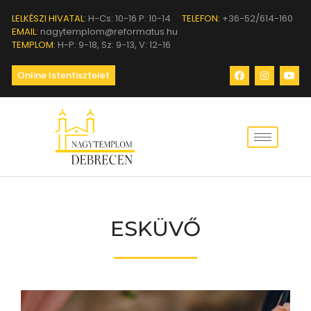
LELKÉSZI HIVATAL:
H-Cs: 10-16 P: 10-14
TELEFON:
+36-52/614-160
EMAIL:
nagytemplom@reformatus.hu
TEMPLOM:
H-P: 9-18, Sz: 9-13, V: 12-16
Online Istentisztelet
ESKÜVŐ