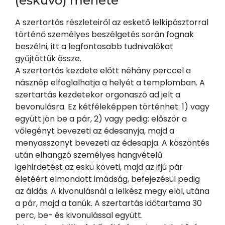
(esküvő) menete
A szertartás részleteiről az eskető lelkipásztorral
történő személyes beszélgetés során fognak
beszélni, itt a legfontosabb tudnivalókat
gyűjtöttük össze.
A szertartás kezdete előtt néhány perccel a
násznép elfoglalhatja a helyét a templomban. A
szertartás kezdetekor orgonaszó ad jelt a
bevonulásra. Ez kétféleképpen történhet: 1) vagy
együtt jön be a pár, 2) vagy pedig: először a
vőlegényt bevezeti az édesanyja, majd a
menyasszonyt bevezeti az édesapja. A köszöntés
után elhangzó személyes hangvételű
igehirdetést az eskü követi, majd az ifjú pár
életéért elmondott imádság, befejezésül pedig
az áldás. A kivonulásnál a lelkész megy elöl, utána
a pár, majd a tanúk. A szertartás időtartama 30
perc, be- és kivonulással együtt.