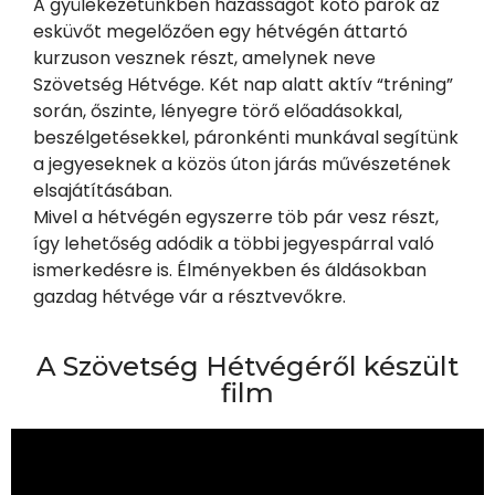
A gyülekezetünkben házasságot kötő párok az
esküvőt megelőzően egy hétvégén áttartó
kurzuson vesznek részt, amelynek neve
Szövetség Hétvége. Két nap alatt aktív “tréning”
során, őszinte, lényegre törő előadásokkal,
beszélgetésekkel, páronkénti munkával segítünk
a jegyeseknek a közös úton járás művészetének
elsajátításában.
Mivel a hétvégén egyszerre töb pár vesz részt,
így lehetőség adódik a többi jegyespárral való
ismerkedésre is. Élményekben és áldásokban
gazdag hétvége vár a résztvevőkre.
A Szövetség Hétvégéről készült
film