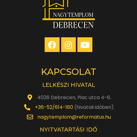
KAPCSOLAT
LELKÉSZI HIVATAL
4026 Debrecen, Piac utca 4-6.
+36-52/614-160
(hivatali időben)
nagytemplom@reformatus.hu
NYITVATARTÁSI IDŐ