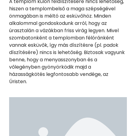
A templom külön feldíszítésére nincs lehetőség,
hiszen a templombelső a maga szépségével
önmagában is méltó az esküvőhöz. Minden
alkalommal gondoskodunk arról, hogy az
úrasztalán a vázákban friss virág legyen. Mivel
szombatonként a templomban félóránként
vannak esküvők, így más díszítésre (pl. padok
díszítésére) nincs is lehetőség. Biztosak vagyunk
benne, hogy a menyasszonyban és a
vőlegényben gyönyörködik majd a
házasságkötés legfontosabb vendége, az
Úristen.